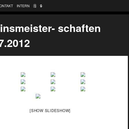
ONTAKT
INTERN
🗒
🔒︎
insmeister- schaften
7.2012
[SHOW SLIDESHOW]