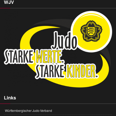
WJV
Links
Württembergischer Judo-Verband