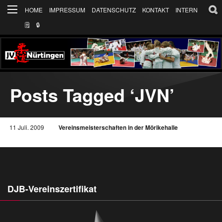
HOME
IMPRESSUM
DATENSCHUTZ
KONTAKT
INTERN
🗒
🔒︎
Posts Tagged ‘JVN’
11 Juli. 2009
Vereinsmeisterschaften in der Mörikehalle
DJB-Vereinszertifikat