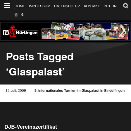
HOME
IMPRESSUM
DATENSCHUTZ
KONTAKT
INTERN
🗒
🔒︎
Posts Tagged
‘Glaspalast’
12 Juli. 2009
9. Internationales Turnier im Glaspalast in Sindelfingen
DJB-Vereinszertifikat