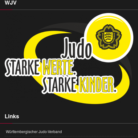
WJV
Links
Württembergischer Judo-Verband