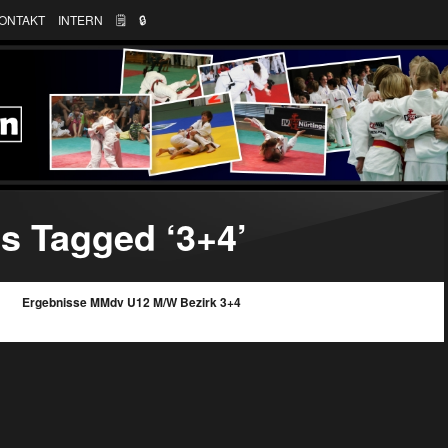
ONTAKT
INTERN
🗒
🔒︎
s Tagged ‘3+4’
Ergebnisse MMdv U12 M/W Bezirk 3+4