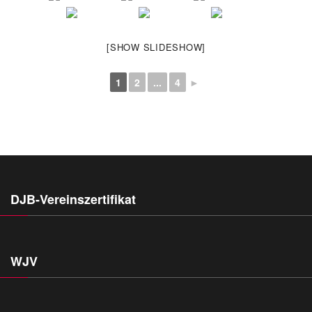
[SHOW SLIDESHOW]
1
2
...
4
►
DJB-Vereinszertifikat
WJV