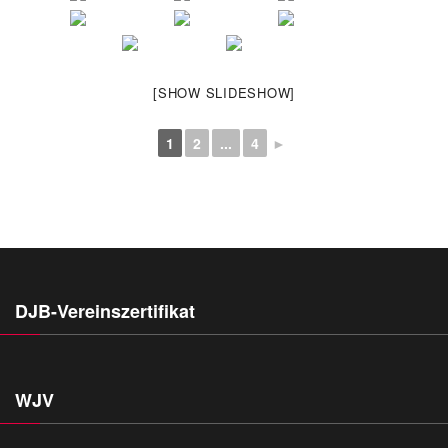
[SHOW SLIDESHOW]
1
2
...
4
►
DJB-Vereinszertifikat
WJV