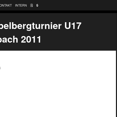
ONTAKT
INTERN
🗒
🔒︎
elbergturnier U17
bach 2011