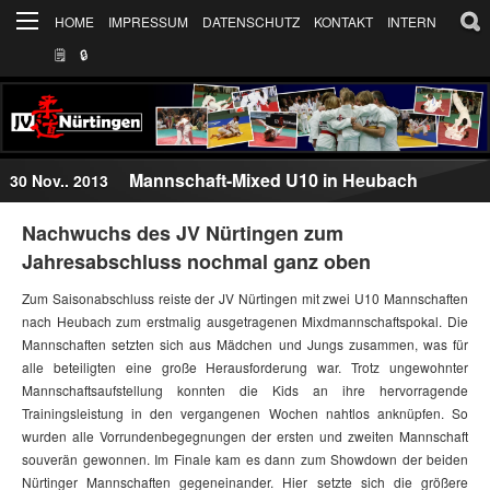
HOME
IMPRESSUM
DATENSCHUTZ
KONTAKT
INTERN
🗒
🔒︎
Mannschaft-Mixed U10 in Heubach
30 Nov.. 2013
Nachwuchs des JV Nürtingen zum
Jahresabschluss nochmal ganz oben
Zum Saisonabschluss reiste der JV Nürtingen mit zwei U10 Mannschaften
nach Heubach zum erstmalig ausgetragenen Mixdmannschaftspokal. Die
Mannschaften setzten sich aus Mädchen und Jungs zusammen, was für
alle beteiligten eine große Herausforderung war. Trotz ungewohnter
Mannschaftsaufstellung konnten die Kids an ihre hervorragende
Trainingsleistung in den vergangenen Wochen nahtlos anknüpfen. So
wurden alle Vorrundenbegegnungen der ersten und zweiten Mannschaft
souverän gewonnen. Im Finale kam es dann zum Showdown der beiden
Nürtinger Mannschaften gegeneinander. Hier setzte sich die größere