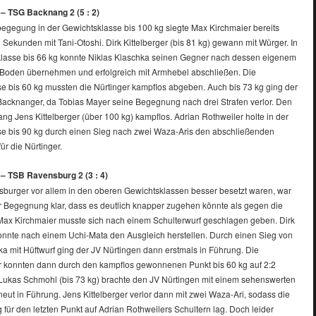
 – TSG Backnang 2 (5 : 2)
tbegegung in der Gewichtsklasse bis 100 kg siegte Max Kirchmaier bereits
Sekunden mit Tani-Otoshi. Dirk Kittelberger (bis 81 kg) gewann mit Würger. In
lasse bis 66 kg konnte Niklas Klaschka seinen Gegner nach dessen eigenem
n Boden übernehmen und erfolgreich mit Armhebel abschließen. Die
e bis 60 kg mussten die Nürtinger kampflos abgeben. Auch bis 73 kg ging der
Backnanger, da Tobias Mayer seine Begegnung nach drei Strafen verlor. Den
ang Jens Kittelberger (über 100 kg) kampflos. Adrian Rothweiler holte in der
e bis 90 kg durch einen Sieg nach zwei Waza-Aris den abschließenden
für die Nürtinger.
 – TSB Ravensburg 2 (3 : 4)
burger vor allem in den oberen Gewichtsklassen besser besetzt waren, war
er Begegnung klar, dass es deutlich knapper zugehen könnte als gegen die
ax Kirchmaier musste sich nach einem Schulterwurf geschlagen geben. Dirk
konnte nach einem Uchi-Mata den Ausgleich herstellen. Durch einen Sieg von
ka mit Hüftwurf ging der JV Nürtingen dann erstmals in Führung. Die
 konnten dann durch den kampflos gewonnenen Punkt bis 60 kg auf 2:2
Lukas Schmohl (bis 73 kg) brachte den JV Nürtingen mit einem sehenswerten
eut in Führung. Jens Kittelberger verlor dann mit zwei Waza-Ari, sodass die
 für den letzten Punkt auf Adrian Rothweilers Schultern lag. Doch leider