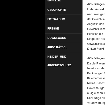
ERFOLGE
JV Nürtingen
In der Auftak
GESCHICHTE
nach wenigen 
FOTOALBUM
der Gewichtsk
Angriff in de
PRESSE
Gewichtsklass
Punkt an die 
DOWNLOADS
Siegpunkt err
Gewichtsklass
JUDO RÄTSEL
fünften Punkt 
KINDER- UND
JV Nürtingen
Da die Ravens
JUGENDSCHUTZ
bereits vor d
Backnanger. M
Kittelberger 
Niklas Klasch
Ravensburger
ausgleichen. 
Seoi-Nage ern
Verantwortung