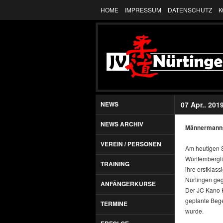
HOME
IMPRESSUM
DATENSCHUTZ
K
NEWS
07 Apr.. 201
NEWS ARCHIV
Männermannsc
VEREIN / PERSONEN
Am heutigen S
Württembergli
TRAINING
ihre erstklas
Nürtingen ge
ANFÄNGERKURSE
Der JC Kano H
geplante Bege
TERMINE
wurde.