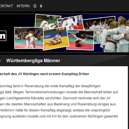
ONTAKT
INTERN
🗒
🔒︎
Württembergliga Männer
9
haft des JV Nürtingen nach erstem Kampftag Dritter
onntag fand in Ravensburg der erste Kampftag der diesjährigen
ga statt. Wegen Terminüberschneidungen musste die Mannschaft leider auf
sigen Leichtgewichts-Kämpfer verzichten. Dennoch rechnete sich der JV
gen die zweiten Mannschaften aus Backnang und Ravensburg einiges aus.
eilbronn hatte für diesen Kampftag abgesagt, sodass die ursprünglich
gnung ausfallen musste und mit 4:0 für den Judoverein Nürtingen gewertet