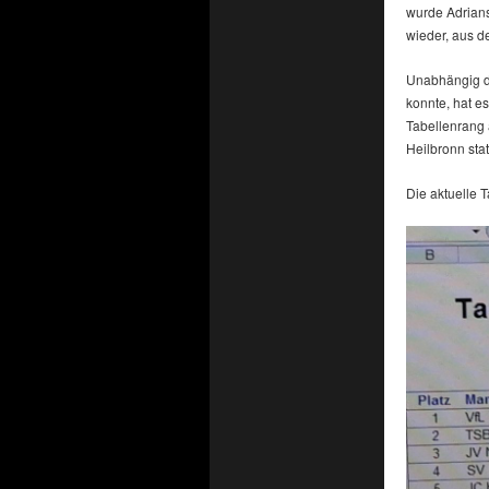
wurde Adrians
wieder, aus d
Unabhängig da
konnte, hat e
Tabellenrang 
Heilbronn stat
Die aktuelle T