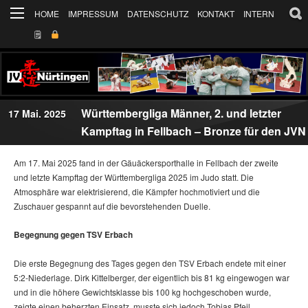
HOME
IMPRESSUM
DATENSCHUTZ
KONTAKT
INTERN
🗒
Württembergliga Männer, 2. und letzter
17 Mai. 2025
Kampftag in Fellbach – Bronze für den JVN
Am 17. Mai 2025 fand in der Gäuäckersporthalle in Fellbach der zweite
und letzte Kampftag der Württembergliga 2025 im Judo statt. Die
Atmosphäre war elektrisierend, die Kämpfer hochmotiviert und die
Zuschauer gespannt auf die bevorstehenden Duelle.
Begegnung gegen TSV Erbach
Die erste Begegnung des Tages gegen den TSV Erbach endete mit einer
5:2-Niederlage. Dirk Kittelberger, der eigentlich bis 81 kg eingewogen war
und in die höhere Gewichtsklasse bis 100 kg hochgeschoben wurde,
zeigte einen beherzten Einsatz, musste sich jedoch Tobias Pfeil