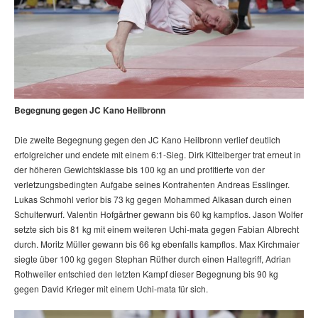
Begegnung gegen JC Kano Heilbronn
Die zweite Begegnung gegen den JC Kano Heilbronn verlief deutlich
erfolgreicher und endete mit einem 6:1-Sieg. Dirk Kittelberger trat erneut in
der höheren Gewichtsklasse bis 100 kg an und profitierte von der
verletzungsbedingten Aufgabe seines Kontrahenten Andreas Esslinger.
Lukas Schmohl verlor bis 73 kg gegen Mohammed Alkasan durch einen
Schulterwurf. Valentin Hofgärtner gewann bis 60 kg kampflos. Jason Wolfer
setzte sich bis 81 kg mit einem weiteren Uchi-mata gegen Fabian Albrecht
durch. Moritz Müller gewann bis 66 kg ebenfalls kampflos. Max Kirchmaier
siegte über 100 kg gegen Stephan Rüther durch einen Haltegriff, Adrian
Rothweiler entschied den letzten Kampf dieser Begegnung bis 90 kg
gegen David Krieger mit einem Uchi-mata für sich.