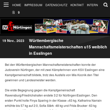
HOME
IMPRESSUM
DATENSCHUTZ
KONTAKT
INTERN
🗒
🔒︎
Württembergische
19 Nov.. 2023
Mannschaftsmeisterschaften u15 weiblich
in Esslingen
Bei den Württembergischen Mannschaftsmeisterschaften konnte der
Judoverein Nürtingen, der mit zwei Kämpferinnen vom KSV Esslingen eine
Kampfgemeinschaft bildete, trotz des Ausfalls von Mia Kocnik den Titel
gewinnen und Landesmeister werden.
Die erste Begegnung gegen die Kampfgemeinschaft
Ravensburg/Friedrichshafen endete 3:2 für Nürtingen/Esslingen. Den
ersten Punkt holte Finya Sparing in der Klasse +63 kg, Katharina Narrain
erhöhte bis 57 kg auf 2:0, Sofia Stärk -48 kg und Frida Brucker -63 kg