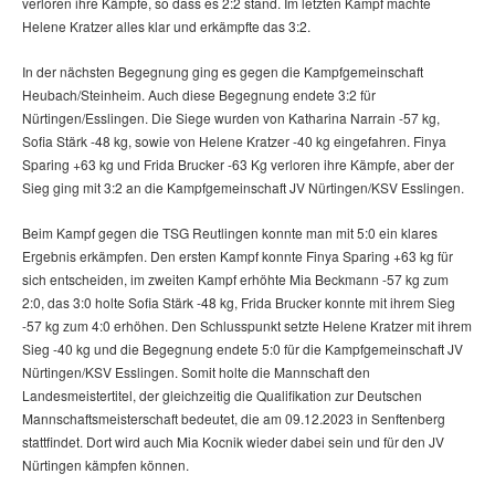
verloren ihre Kämpfe, so dass es 2:2 stand. Im letzten Kampf machte
Helene Kratzer alles klar und erkämpfte das 3:2.
In der nächsten Begegnung ging es gegen die Kampfgemeinschaft
Heubach/Steinheim. Auch diese Begegnung endete 3:2 für
Nürtingen/Esslingen. Die Siege wurden von Katharina Narrain -57 kg,
Sofia Stärk -48 kg, sowie von Helene Kratzer -40 kg eingefahren. Finya
Sparing +63 kg und Frida Brucker -63 Kg verloren ihre Kämpfe, aber der
Sieg ging mit 3:2 an die Kampfgemeinschaft JV Nürtingen/KSV Esslingen.
Beim Kampf gegen die TSG Reutlingen konnte man mit 5:0 ein klares
Ergebnis erkämpfen. Den ersten Kampf konnte Finya Sparing +63 kg für
sich entscheiden, im zweiten Kampf erhöhte Mia Beckmann -57 kg zum
2:0, das 3:0 holte Sofia Stärk -48 kg, Frida Brucker konnte mit ihrem Sieg
-57 kg zum 4:0 erhöhen. Den Schlusspunkt setzte Helene Kratzer mit ihrem
Sieg -40 kg und die Begegnung endete 5:0 für die Kampfgemeinschaft JV
Nürtingen/KSV Esslingen. Somit holte die Mannschaft den
Landesmeistertitel, der gleichzeitig die Qualifikation zur Deutschen
Mannschaftsmeisterschaft bedeutet, die am 09.12.2023 in Senftenberg
stattfindet. Dort wird auch Mia Kocnik wieder dabei sein und für den JV
Nürtingen kämpfen können.