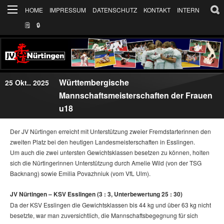
HOME
IMPRESSUM
DATENSCHUTZ
KONTAKT
INTERN
🗒
🔒︎
Württembergische
25 Okt.. 2025
Mannschaftsmeisterschaften der Frauen
u18
Der JV Nürtingen erreicht mit Unterstützung zweier Fremdstarterinnen den
zweiten Platz bei den heutigen Landesmeisterschaften in Esslingen.
Um auch die zwei untersten Gewichtsklassen besetzen zu können, holten
sich die Nürtingerinnen Unterstützung durch Amelie Wild (von der TSG
Backnang) sowie Emilia Povazhniuk (vom VfL Ulm).
JV Nürtingen – KSV Esslingen (3 : 3, Unterbewertung 25 : 30)
Da der KSV Esslingen die Gewichtsklassen bis 44 kg und über 63 kg nicht
besetzte, war man zuversichtlich, die Mannschaftsbegegnung für sich