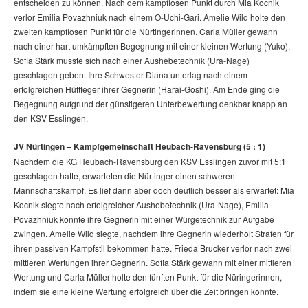
entscheiden zu können. Nach dem kampflosen Punkt durch Mia Kocnik
verlor Emilia Povazhniuk nach einem O-Uchi-Gari. Amelie Wild holte den
zweiten kampflosen Punkt für die Nürtingerinnen. Carla Müller gewann
nach einer hart umkämpften Begegnung mit einer kleinen Wertung (Yuko).
Sofia Stärk musste sich nach einer Aushebetechnik (Ura-Nage)
geschlagen geben. Ihre Schwester Diana unterlag nach einem
erfolgreichen Hüftfeger ihrer Gegnerin (Harai-Goshi). Am Ende ging die
Begegnung aufgrund der günstigeren Unterbewertung denkbar knapp an
den KSV Esslingen.
JV Nürtingen – Kampfgemeinschaft Heubach-Ravensburg (5 : 1)
Nachdem die KG Heubach-Ravensburg den KSV Esslingen zuvor mit 5:1
geschlagen hatte, erwarteten die Nürtinger einen schweren
Mannschaftskampf. Es lief dann aber doch deutlich besser als erwartet: Mia
Kocnik siegte nach erfolgreicher Aushebetechnik (Ura-Nage), Emilia
Povazhniuk konnte ihre Gegnerin mit einer Würgetechnik zur Aufgabe
zwingen. Amelie Wild siegte, nachdem ihre Gegnerin wiederholt Strafen für
ihren passiven Kampfstil bekommen hatte. Frieda Brucker verlor nach zwei
mittleren Wertungen ihrer Gegnerin. Sofia Stärk gewann mit einer mittleren
Wertung und Carla Müller holte den fünften Punkt für die Nüringerinnen,
indem sie eine kleine Wertung erfolgreich über die Zeit bringen konnte.