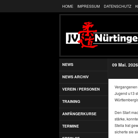
HOME
IMPRESSUM
DATENSCHUTZ
K
NEWS
09 Mai. 2026
NEWS ARCHIV
Vergangenen S
VEREIN / PERSONEN
Jugend u13 sta
Württembergi
TRAINING
Den Start mac
ANFÄNGERKURSE
stärke, konnt
Stella trat g
TERMINE
sicherte sie si