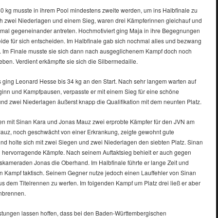
 40 kg musste in ihrem Pool mindestens zweite werden, um ins Halbfinale zu
 zwei Niederlagen und einem Sieg, waren drei Kämpferinnen gleichauf und
mal gegeneinander antreten. Hochmotiviert ging Maja in ihre Begegnungen
ide für sich entscheiden. Im Halbfinale gab sich nochmal alles und bezwang
. Im Finale musste sie sich dann nach ausgeglichenem Kampf doch noch
ben. Verdient erkämpfte sie sich die Silbermedaille.
 ging Leonard Hesse bis 34 kg an den Start. Nach sehr langem warten auf
nn und Kampfpausen, verpasste er mit einem Sieg für eine schöne
nd zwei Niederlagen äußerst knapp die Qualifikation mit dem neunten Platz.
en mit Sinan Kara und Jonas Mauz zwei erprobte Kämpfer für den JVN am
Mauz, noch geschwächt von einer Erkrankung, zeigte gewohnt gute
nd holte sich mit zwei Siegen und zwei Niederlagen den siebten Platz. Sinan
ch hervorragende Kämpfe. Nach seinem Auftaktsieg behielt er auch gegen
skameraden Jonas die Oberhand. Im Halbfinale führte er lange Zeit und
n Kampf taktisch. Seinem Gegner nutze jedoch einen Lauffehler von Sinan
us dem Titelrennen zu werfen. Im folgenden Kampf um Platz drei ließ er aber
anbrennen.
stungen lassen hoffen, dass bei den Baden-Württembergischen