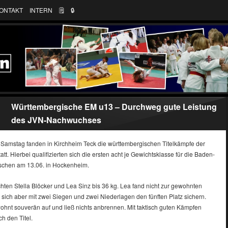
ONTAKT
INTERN
🗒
🔒︎
Württembergische EM u13 – Durchweg gute Leistung
des JVN-Nachwuchses
amstag fanden in Kirchheim Teck die württembergischen Titelkämpfe der
tt. Hierbei qualifizierten sich die ersten acht je Gewichtsklasse für die Baden-
schen am 13.06. in Hockenheim.
hten Stella Blöcker und Lea Sinz bis 36 kg. Lea fand nicht zur gewohnten
e sich aber mit zwei Siegen und zwei Niederlagen den fünften Platz sichern.
ewohnt souverän auf und ließ nichts anbrennen. Mit taktisch guten Kämpfen
ch den Titel.