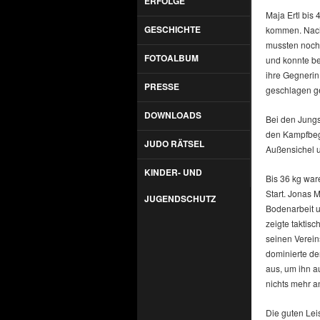
ERFOLGE
Maja Ertl bis
GESCHICHTE
kommen. Nach
mussten noch
FOTOALBUM
und konnte be
ihre Gegnerin
PRESSE
geschlagen ge
DOWNLOADS
Bei den Jungs
den Kampfbegi
JUDO RÄTSEL
Außensichel u
KINDER- UND
Bis 36 kg war
Start. Jonas 
JUGENDSCHUTZ
Bodenarbeit u
zeigte taktis
seinen Verein
dominierte de
aus, um ihn a
nichts mehr 
Die guten Lei