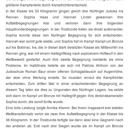
größerer Kampfanteile durch Kampfrichterentscheid.
In der Klasse bis 33 Kilogramm gingen gleich drei Nürtinger Judoka ins
Rennen. Sophia Haas und Hannah Linckh gewannen ihre
Auftaktbegegnungen klar und verloren dann ihre folgenden
Hauptrundenbegegnungen. In der Trostrunde trafen sie direkt aufeinander.
Sophia konnte diese rein Nürtinger Begegnung für sich entscheiden.
Hannah war somit gute siebte, und Sophia traf im Kampf Kampf um Bronze
auf Iva Bobinac. Iva, die in dieser stark besetzten Klasse als Mitfavoritin ins
Rennen ging, war mit einem Haltegriffsieg nach explosivem Hüftwurf in den
Wettbewerb gestartet. Auch ihre zweite Begegnung meisterte sie ohne
Probleme. Im Halbfinale lieferte sie sich mit Patricia Ahlhorn von der
Judoschule Roman Baur einen offenen Schlagabtausch auf Augenhöhe,
der aber ohne Wertung endete. So mussten erneut die Kampfrichter
entscheiden. Zum dritten Mal in einer entscheidenden Begegnung an
diesem Tag taten sie dies zu Ungunsten des Nürtinger Lagers. Iva setzte
sich dann im Kampf um Bronze mit Haltegriff gegen ihre Vereinskameradin
Sophia durch, die somit fünfte wurde.
Eine tolle Leistung zeigte Annika Klemm. Bei ihrem insgesamt erst siebten
Wettkampfeinsatz verlor sie zwar ihre Auftaktbegegnung in der Klasse bis
36 Kilogramm. In der Trostrunde fertigte sie dann aber eine Gegnerin nach
der anderen ab. Erst nach drei Siegen wurde sie im Kampf um Bronze