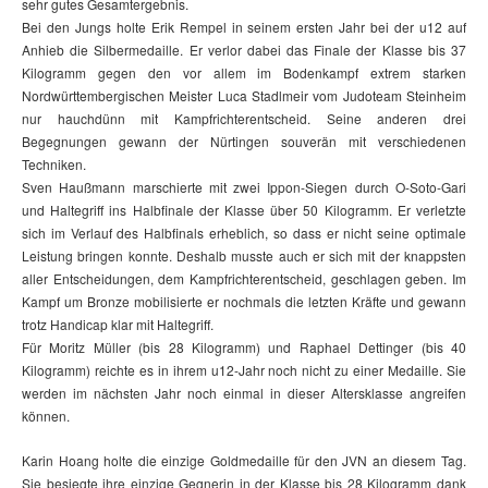
sehr gutes Gesamtergebnis.
Bei den Jungs holte Erik Rempel in seinem ersten Jahr bei der u12 auf
Anhieb die Silbermedaille. Er verlor dabei das Finale der Klasse bis 37
Kilogramm gegen den vor allem im Bodenkampf extrem starken
Nordwürttembergischen Meister Luca Stadlmeir vom Judoteam Steinheim
nur hauchdünn mit Kampfrichterentscheid. Seine anderen drei
Begegnungen gewann der Nürtingen souverän mit verschiedenen
Techniken.
Sven Haußmann marschierte mit zwei Ippon-Siegen durch O-Soto-Gari
und Haltegriff ins Halbfinale der Klasse über 50 Kilogramm. Er verletzte
sich im Verlauf des Halbfinals erheblich, so dass er nicht seine optimale
Leistung bringen konnte. Deshalb musste auch er sich mit der knappsten
aller Entscheidungen, dem Kampfrichterentscheid, geschlagen geben. Im
Kampf um Bronze mobilisierte er nochmals die letzten Kräfte und gewann
trotz Handicap klar mit Haltegriff.
Für Moritz Müller (bis 28 Kilogramm) und Raphael Dettinger (bis 40
Kilogramm) reichte es in ihrem u12-Jahr noch nicht zu einer Medaille. Sie
werden im nächsten Jahr noch einmal in dieser Altersklasse angreifen
können.
Karin Hoang holte die einzige Goldmedaille für den JVN an diesem Tag.
Sie besiegte ihre einzige Gegnerin in der Klasse bis 28 Kilogramm dank