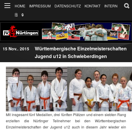
HOME
IMPRESSUM
DATENSCHUTZ
KONTAKT
INTERN
🗒
🔒︎
Württembergische Einzelmeisterschaften
15 Nov.. 2015
Jugend u12 in Schwieberdingen
Mit insgesamt fünf Medaillen, drei fünften Plätzen und einem siebten Rang
erzielten die Nürtinger Teilnehmer bei den Württembergischen
Einzelmeisterschaften der Jugend u12 auch in diesem Jahr wieder ein