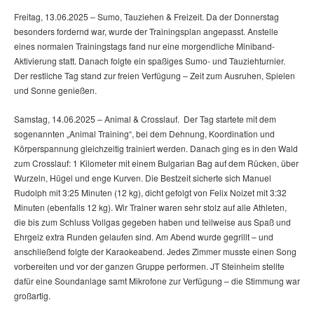
Freitag, 13.06.2025 – Sumo, Tauziehen & Freizeit. Da der Donnerstag
besonders fordernd war, wurde der Trainingsplan angepasst. Anstelle
eines normalen Trainingstags fand nur eine morgendliche Miniband-
Aktivierung statt. Danach folgte ein spaßiges Sumo- und Tauziehturnier.
Der restliche Tag stand zur freien Verfügung – Zeit zum Ausruhen, Spielen
und Sonne genießen.
Samstag, 14.06.2025 – Animal & Crosslauf. Der Tag startete mit dem
sogenannten „Animal Training“, bei dem Dehnung, Koordination und
Körperspannung gleichzeitig trainiert werden. Danach ging es in den Wald
zum Crosslauf: 1 Kilometer mit einem Bulgarian Bag auf dem Rücken, über
Wurzeln, Hügel und enge Kurven. Die Bestzeit sicherte sich Manuel
Rudolph mit 3:25 Minuten (12 kg), dicht gefolgt von Felix Noizet mit 3:32
Minuten (ebenfalls 12 kg). Wir Trainer waren sehr stolz auf alle Athleten,
die bis zum Schluss Vollgas gegeben haben und teilweise aus Spaß und
Ehrgeiz extra Runden gelaufen sind. Am Abend wurde gegrillt – und
anschließend folgte der Karaokeabend. Jedes Zimmer musste einen Song
vorbereiten und vor der ganzen Gruppe performen. JT Steinheim stellte
dafür eine Soundanlage samt Mikrofone zur Verfügung – die Stimmung war
großartig.