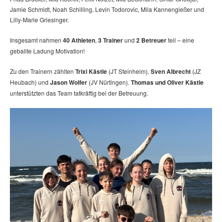
Jamie Schmidt, Noah Schilling, Levin Todorovic, Mila Kannengießer und
Lilly-Marie Griesinger.
Insgesamt nahmen
40 Athleten
,
3 Trainer
und
2 Betreuer
teil – eine
geballte Ladung Motivation!
Zu den Trainern zählten
Trixi Kästle
(JT Steinheim),
Sven Albrecht
(JZ
Heubach) und
Jason Wolfer
(JV Nürtingen).
Thomas und Oliver Kästle
unterstützten das Team tatkräftig bei der Betreuung.