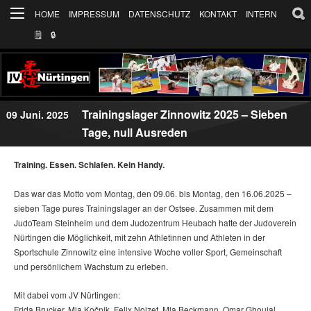
HOME
IMPRESSUM
DATENSCHUTZ
KONTAKT
INTERN
🗒
🔒︎
Trainingslager Zinnowitz 2025 – Sieben
09 Juni. 2025
Tage, null Ausreden
Training. Essen. Schlafen. Kein Handy.
Das war das Motto vom Montag, den 09.06. bis Montag, den 16.06.2025 –
sieben Tage pures Trainingslager an der Ostsee. Zusammen mit dem
JudoTeam Steinheim und dem Judozentrum Heubach hatte der Judoverein
Nürtingen die Möglichkeit, mit zehn Athletinnen und Athleten in der
Sportschule Zinnowitz eine intensive Woche voller Sport, Gemeinschaft
und persönlichem Wachstum zu erleben.
Mit dabei vom JV Nürtingen:
Frida Brucker, Mia Kočnik, Felix Noizet, Mia Beckmann, Omar Ghoujal,