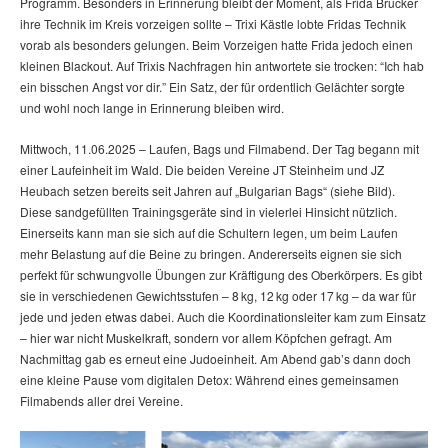
Programm. Besonders in Erinnerung bleibt der Moment, als Frida Brucker
ihre Technik im Kreis vorzeigen sollte – Trixi Kästle lobte Fridas Technik
vorab als besonders gelungen. Beim Vorzeigen hatte Frida jedoch einen
kleinen Blackout. Auf Trixis Nachfragen hin antwortete sie trocken: “Ich hab
ein bisschen Angst vor dir.” Ein Satz, der für ordentlich Gelächter sorgte
und wohl noch lange in Erinnerung bleiben wird.
Mittwoch, 11.06.2025 – Laufen, Bags und Filmabend. Der Tag begann mit
einer Laufeinheit im Wald. Die beiden Vereine JT Steinheim und JZ
Heubach setzen bereits seit Jahren auf „Bulgarian Bags“ (siehe Bild).
Diese sandgefüllten Trainingsgeräte sind in vielerlei Hinsicht nützlich.
Einerseits kann man sie sich auf die Schultern legen, um beim Laufen
mehr Belastung auf die Beine zu bringen. Andererseits eignen sie sich
perfekt für schwungvolle Übungen zur Kräftigung des Oberkörpers. Es gibt
sie in verschiedenen Gewichtsstufen – 8 kg, 12 kg oder 17 kg – da war für
jede und jeden etwas dabei. Auch die Koordinationsleiter kam zum Einsatz
– hier war nicht Muskelkraft, sondern vor allem Köpfchen gefragt. Am
Nachmittag gab es erneut eine Judoeinheit. Am Abend gab’s dann doch
eine kleine Pause vom digitalen Detox: Während eines gemeinsamen
Filmabends aller drei Vereine.