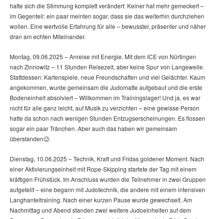
hatte sich die Stimmung komplett verändert: Keiner hat mehr gemeckert –
im Gegenteil: ein paar meinten sogar, dass sie das weiterhin durchziehen
wollen. Eine wertvolle Erfahrung für alle – bewusster, präsenter und näher
dran am echten Miteinander.
Montag, 09.06.2025 – Anreise mit Energie. Mit dem ICE von Nürtingen
nach Zinnowitz – 11 Stunden Reisezeit, aber keine Spur von Langeweile.
Stattdessen: Kartenspiele, neue Freundschaften und viel Gelächter. Kaum
angekommen, wurde gemeinsam die Judomatte aufgebaut und die erste
Bodeneinheit absolviert – Willkommen im Trainingslager! Und ja, es war
nicht für alle ganz leicht, auf Musik zu verzichten – eine gewisse Person
hatte da schon nach wenigen Stunden Entzugserscheinungen. Es flossen
sogar ein paar Tränchen. Aber auch das haben wir gemeinsam
überstanden😉
Dienstag, 10.06.2025 – Technik, Kraft und Fridas goldener Moment. Nach
einer Aktivierungseinheit mit Rope-Skipping startete der Tag mit einem
kräftigen Frühstück. Im Anschluss wurden die Teilnehmer in zwei Gruppen
aufgeteilt – eine begann mit Judotechnik, die andere mit einem intensiven
Langhanteltraining. Nach einer kurzen Pause wurde gewechselt. Am
Nachmittag und Abend standen zwei weitere Judoeinheiten auf dem