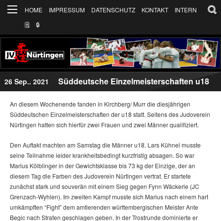
HOME
IMPRESSUM
DATENSCHUTZ
KONTAKT
INTERN
🗒
🔒︎
Süddeutsche Einzelmeisterschaften u18
26 Sep.. 2021
An diesem Wochenende fanden in Kirchberg/ Murr die diesjährigen
Süddeutschen Einzelmeisterschaften der u18 statt. Seitens des Judoverein
Nürtingen hatten sich hierfür zwei Frauen und zwei Männer qualifiziert.
Den Auftakt machten am Samstag die Männer u18. Lars Kühnel musste
seine Teilnahme leider krankheitsbedingt kurzfristig absagen. So war
Marius Kölblinger in der Gewichtsklasse bis 73 kg der Einzige, der an
diesem Tag die Farben des Judoverein Nürtingen vertrat. Er startete
zunächst stark und souverän mit einem Sieg gegen Fynn Wäckerle (JC
Grenzach-Wyhlen). Im zweiten Kampf musste sich Marius nach einem hart
umkämpften “Fight” dem amtierenden württembergischen Meister Ante
Begic nach Strafen geschlagen geben. In der Trostrunde dominierte er