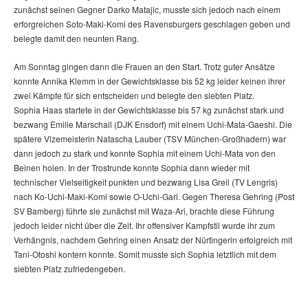
zunächst seinen Gegner Darko Matajic, musste sich jedoch nach einem
erforgreichen Soto-Maki-Komi des Ravensburgers geschlagen geben und
belegte damit den neunten Rang.
Am Sonntag gingen dann die Frauen an den Start. Trotz guter Ansätze
konnte Annika Klemm in der Gewichtsklasse bis 52 kg leider keinen ihrer
zwei Kämpfe für sich entscheiden und belegte den siebten Platz.
Sophia Haas startete in der Gewichtsklasse bis 57 kg zunächst stark und
bezwang Emilie Marschall (DJK Ensdorf) mit einem Uchi-Mata-Gaeshi. Die
spätere Vizemeisterin Natascha Lauber (TSV München-Großhadern) war
dann jedoch zu stark und konnte Sophia mit einem Uchi-Mata von den
Beinen holen. In der Trostrunde konnte Sophia dann wieder mit
technischer Vielseitigkeit punkten und bezwang Lisa Greil (TV Lengris)
nach Ko-Uchi-Maki-Komi sowie O-Uchi-Gari. Gegen Theresa Gehring (Post
SV Bamberg) führte sie zunächst mit Waza-Ari, brachte diese Führung
jedoch leider nicht über die Zeit. Ihr offensiver Kampfstil wurde ihr zum
Verhängnis, nachdem Gehring einen Ansatz der Nürtingerin erfolgreich mit
Tani-Otoshi kontern konnte. Somit musste sich Sophia letztlich mit dem
siebten Platz zufriedengeben.