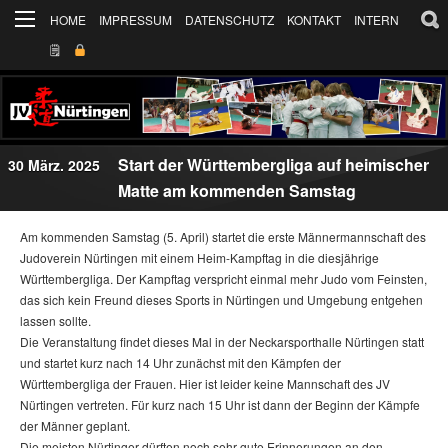
HOME
IMPRESSUM
DATENSCHUTZ
KONTAKT
INTERN
🗒
Start der Württembergliga auf heimischer
30 März. 2025
Matte am kommenden Samstag
Am kommenden Samstag (5. April) startet die erste Männermannschaft des
Judoverein Nürtingen mit einem Heim-Kampftag in die diesjährige
Württembergliga. Der Kampftag verspricht einmal mehr Judo vom Feinsten,
das sich kein Freund dieses Sports in Nürtingen und Umgebung entgehen
lassen sollte.
Die Veranstaltung findet dieses Mal in der Neckarsporthalle Nürtingen statt
und startet kurz nach 14 Uhr zunächst mit den Kämpfen der
Württembergliga der Frauen. Hier ist leider keine Mannschaft des JV
Nürtingen vertreten. Für kurz nach 15 Uhr ist dann der Beginn der Kämpfe
der Männer geplant.
Die meisten Nürtinger dürften noch sehr gute Erinnerungen an den