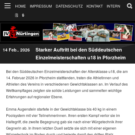
HOME
IMPRESSUM
DATENSCHUTZ
KONTAKT
INTERN
🗒
🔒︎
Starker Auftritt bei den Süddeutschen
14 Feb.. 2026
Einzelmeisterschaften u18 in Pforzheim
Bei den Süddeutschen Einzelmeisterschaften der Altersklasse u18, die am
14. Februar 2026 in Pforzheim stattfanden, traten die Athletinnen und
Athleten des Vereins in verschiedenen Gewichtsklassen an. Im Verlauf des
Wettkampftages zeigten sie solide Leistungen und sammelten wichtige
Erfahrungen auf regionaler Ebene.
Emma Augenstein startete in der Gewichtsklasse bis 40 kg in einem
Poolsystem mit vier Teilnehmerinnen. Ihren ersten Kampf verlor sie im
Haltegriff, die zweite Begegnung gab sie nach einer Würgetechnik ihrer
Gegnerin ab. In ihrem letzten Duell setzte sie sich mit einer eigenen
Würgetechnik im Boden durch und belegte damit den dritten Platz.