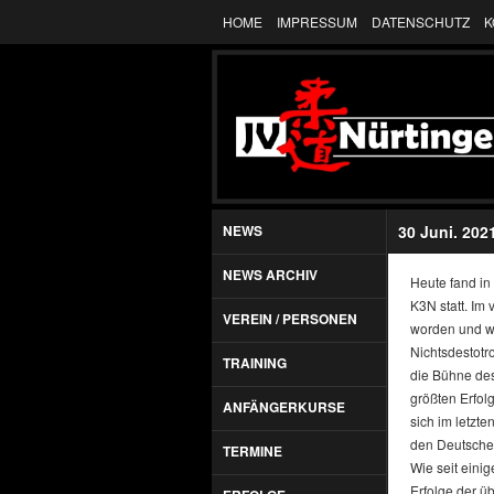
HOME
IMPRESSUM
DATENSCHUTZ
K
NEWS
30 Juni. 202
NEWS ARCHIV
Heute fand in
K3N statt. Im
VEREIN / PERSONEN
worden und w
Nichtsdestotr
TRAINING
die Bühne des
größten Erfolg
ANFÄNGERKURSE
sich im letzt
den Deutschen 
TERMINE
Wie seit eini
Erfolge der ü