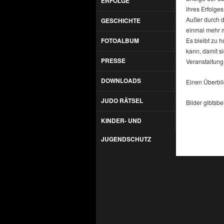
ERFOLGE
ihres Erfolge
Außer durch d
GESCHICHTE
einmal mehr m
FOTOALBUM
Es bleibt zu 
kann, damit s
PRESSE
Veranstaltung
DOWNLOADS
Einen Überbli
JUDO RÄTSEL
Bilder gibtsbe
KINDER- UND
JUGENDSCHUTZ