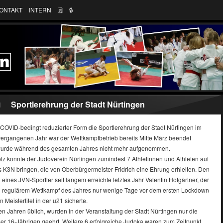
ONTAKT
INTERN
🗒
🔒︎
Sportlerehrung der Stadt Nürtingen
1
 COVID-bedingt reduzierter Form die Sportlerehrung der Stadt Nürtingen im
 vergangenen Jahr war der Wettkampfbetrieb bereits Mitte März beendet
urde während des gesamten Jahres nicht mehr aufgenommen.
otz konnte der Judoverein Nürtingen zumindest 7 Athletinnen und Athleten auf
 K3N bringen, die von Oberbürgermeister Fridrich eine Ehrung erhielten. Den
 eines JVN-Sportler seit langem erreichte letztes Jahr Valentin Hofgärtner, der
en regulärem Wettkampf des Jahres nur wenige Tage vor dem ersten Lockdown
Meistertitel in der u21 sicherte.
gen Jahren üblich, wurden in der Veranstaltung der Stadt Nürtingen nur die
ber 16-Jährigen geehrt. Weitere 6 erfolgreiche Judoka waren zum Zeitpunkt