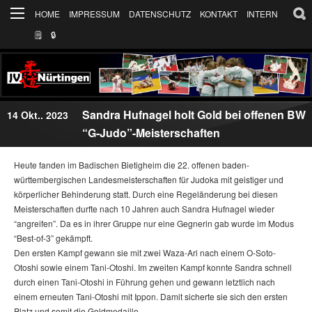
HOME
IMPRESSUM
DATENSCHUTZ
KONTAKT
INTERN
🗒
🔒︎
Sandra Hufnagel holt Gold bei offenen BW
14 Okt.. 2023
“G-Judo”-Meisterschaften
Heute fanden im Badischen Bietigheim die 22. offenen baden-
württembergischen Landesmeisterschaften für Judoka mit geistiger und
körperlicher Behinderung statt. Durch eine Regeländerung bei diesen
Meisterschaften durfte nach 10 Jahren auch Sandra Hufnagel wieder
“angreifen”. Da es in ihrer Gruppe nur eine Gegnerin gab wurde im Modus
“Best-of-3” gekämpft.
Den ersten Kampf gewann sie mit zwei Waza-Ari nach einem O-Soto-
Otoshi sowie einem Tani-Otoshi. Im zweiten Kampf konnte Sandra schnell
durch einen Tani-Otoshi in Führung gehen und gewann letztlich nach
einem erneuten Tani-Otoshi mit Ippon. Damit sicherte sie sich den ersten
Platz und somit die Goldmedaille.