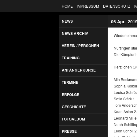
HOME
IMPRESSUM
DATENSCHUTZ
K
NEWS
06 Apr.. 201
NEWS ARCHIV
Wieder einmal
VEREIN / PERSONEN
Nürtingen sta
Die Kämpfer ha
TRAINING
Herzlichen G
ANFÄNGERKURSE
Mia Beckmann
TERMINE
Sophia Kölbli
Louisa Schröd
ERFOLGE
Sofia Stärk 1.
Tom Andersch
GESCHICHTE
Kaan Aslan 2.
Leonard Miller
FOTOALBUM
Noah Schillin
Leon Scholl 2
PRESSE