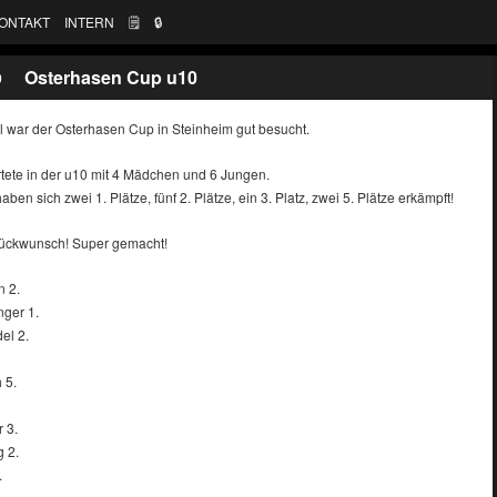
ONTAKT
INTERN
🗒
🔒︎
Osterhasen Cup u10
9
 war der Osterhasen Cup in Steinheim gut besucht.
rtete in der u10 mit 4 Mädchen und 6 Jungen.
ben sich zwei 1. Plätze, fünf 2. Plätze, ein 3. Platz, zwei 5. Plätze erkämpft!
lückwunsch! Super gemacht!
 2.
nger 1.
el 2.
 5.
 3.
g 2.
.