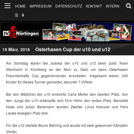
HOME
IMPRESSUM
DATENSCHUTZ
KONTAKT
INTERN
🗒
🔒︎
Osterhasen Cup der u10 und u12
19 März. 2016
Am Samstag waren die Judoka der u10 und u12 beim Judo Team
Steinheim in Kirchberg an der Murr zu Gast, um beim Osterhasen
Freundschafts Cup gegeneinander anzutreten. Insgesamt waren 340
Kinder für dieses Turnier gemeldet, darunter 7 JVNler.
Bei den Mädchen der u10 erreichte Carla Müller den zweiten Platz. Von
den Jungs der u10 erkämpfte sich Finn Höhn den ersten Platz. Benedikt
Haas und Julian Beckmann wurden Zweiter. Linus Kienzler und Felix
Laube belegten Platz drei.
Für die u12 startete Bruno Bähring und wurde mit zwei gewonnen Kämpfen
Vierter.