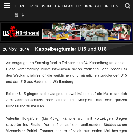
HOME
IMPRESSUM
DATENSCHUTZ
KONTAKT
INTERN
🗒
🔒︎
Kappelbergturnier U15 und U18
26 Nov.. 2016
Am vergangenen Samstag fand in Fellbach das 24. Kappelbergturnier statt.
Diese Veranstaltung bildet inzwischen schon traditionell den Abschluss
des Wettkampfjahres für die weiblichen und männlichen Judoka der U15
und der U18 aus Baden und Württemberg.
Bei der U15 gingen sechs Jungs und zwei Mädels auf die Matte, um sich
zum Jahresabschluss noch einmal mit Kämpfern aus dem ganzen
Bundesland zu messen.
Valentin Hofgärtner (bis 43kg) kämpfte sich mit vorzeitigen Siegen
souverän ins Finale. Dort traf er auf den amtierenden Süddeutschen
Vizemeister Patrick Thomas, den er kürzlich zum ersten Mal besiegen