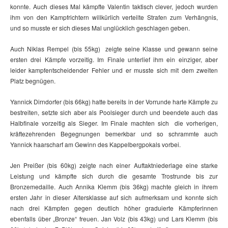
konnte. Auch dieses Mal kämpfte Valentin taktisch clever, jedoch wurden
ihm von den Kampfrichtern willkürlich verteilte Strafen zum Verhängnis,
und so musste er sich dieses Mal unglücklich geschlagen geben.
Auch Niklas Rempel (bis 55kg) zeigte seine Klasse und gewann seine
ersten drei Kämpfe vorzeitig. Im Finale unterlief ihm ein einziger, aber
leider kampfentscheidender Fehler und er musste sich mit dem zweiten
Platz begnügen.
Yannick Dirndorfer (bis 66kg) hatte bereits in der Vorrunde harte Kämpfe zu
bestreiten, setzte sich aber als Poolsieger durch und beendete auch das
Halbfinale vorzeitig als Sieger. Im Finale machten sich die vorherigen,
kräftezehrenden Begegnungen bemerkbar und so schrammte auch
Yannick haarscharf am Gewinn des Kappelbergpokals vorbei.
Jen Preißer (bis 60kg) zeigte nach einer Auftaktniederlage eine starke
Leistung und kämpfte sich durch die gesamte Trostrunde bis zur
Bronzemedaille. Auch Annika Klemm (bis 36kg) machte gleich in ihrem
ersten Jahr in dieser Altersklasse auf sich aufmerksam und konnte sich
nach drei Kämpfen gegen deutlich höher graduierte Kämpferinnen
ebenfalls über „Bronze“ freuen. Jan Volz (bis 43kg) und Lars Klemm (bis