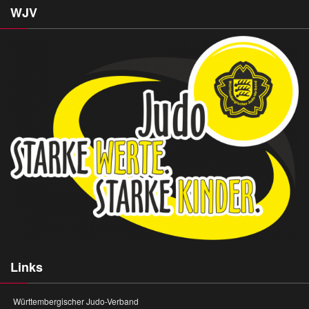
WJV
Links
Württembergischer Judo-Verband