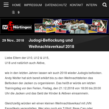
HOME
IMPRESSUM
DATENSCHUTZ
KONTAKT
INTERN
🗒
🔒︎
Judogi-Beflockung und
29 Nov.. 2018
Weihnachtsverkauf 2018
Liebe Eltern der U10, U12 & U15,
U18 und natürlich auch Aktive,
wie in den letzten Jahren lassen wir auch 2018 wieder Judogis beflocken.
Andy Wolfer hat sich bereit erklärt bis zu den Weihnachtsferien das
Beflocken der Jacken zu organisieren. Das heißt er würde am letzten
Trainingstag vor den Ferien, Freitag, den 21.12.2018 von 18:00 bis 20:00
Uhr die Jacken und das Geld der Kinder & Aktiven einsammeln.
Gleichzeitig würden wir einen kleinen Weihnachtsverkauf mit JVN
Fanartikeln veranstalten. Wer also noch ein T-Shirt, Base Cap oder