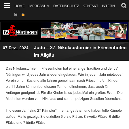
HOME
IMPRESSUM
DATENSCHUTZ
KONTAKT
INTERN
🗒
Judo – 37. Nikolausturnier in Friesenhofen
07 Dez.. 2024
im Allgäu
Das Nikolausturnier in Friesenhofen hat eine lange Tradition und der JV
Nürtingen wird jedes Jahr wieder eingeladen. Wie in jedem Jahr mietet der
Verein einen Bus und alle fahren gemeinsam nach Friesenhofen. Kinder
bis 11 Jahre können bei diesem Turnier teilnehmen, dass auch für
Anfänger geeignet ist. Für die Kinder ist es jedes Mal ein großes Event. Die
Medaillen werden vom Nikolaus und seinen pelzigen Gesellen überreicht.
In diesem Jahr sind 27 Kämpfer*innen angetreten und haben tolle Kämpfe
auf der Matte gezeigt. Sie erzielten 6 erste Plätze, 8 zweite Plätze, 6 dritte
Plätze und 7 fünfte Plätze.