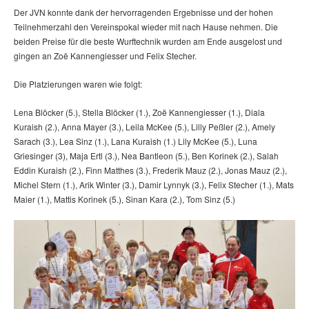
Der JVN konnte dank der hervorragenden Ergebnisse und der hohen
Teilnehmerzahl den Vereinspokal wieder mit nach Hause nehmen. Die
beiden Preise für die beste Wurftechnik wurden am Ende ausgelost und
gingen an Zoë Kannengiesser und Felix Stecher.
Die Platzierungen waren wie folgt:
Lena Blöcker (5.), Stella Blöcker (1.), Zoë Kannengiesser (1.), Diala
Kuraish (2.), Anna Mayer (3.), Leila McKee (5.), Lilly Peßler (2.), Amely
Sarach (3.), Lea Sinz (1.), Lana Kuraish (1.) Lily McKee (5.), Luna
Griesinger (3), Maja Ertl (3.), Nea Bantleon (5.), Ben Korinek (2.), Salah
Eddin Kuraish (2.), Finn Matthes (3.), Frederik Mauz (2.), Jonas Mauz (2.),
Michel Stern (1.), Arik Winter (3.), Damir Lynnyk (3.), Felix Stecher (1.), Mats
Maier (1.), Mattis Korinek (5.), Sinan Kara (2.), Tom Sinz (5.)