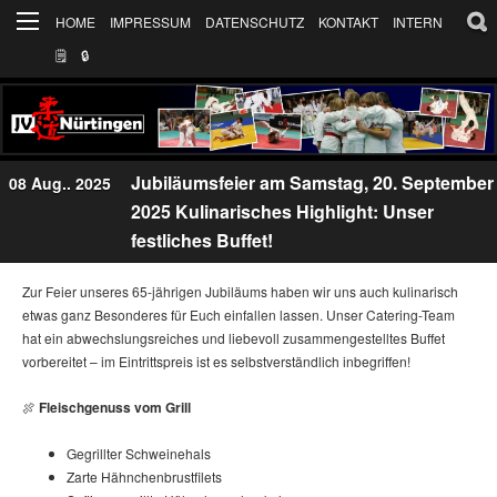
HOME
IMPRESSUM
DATENSCHUTZ
KONTAKT
INTERN
🗒
🔒︎
Jubiläumsfeier am Samstag, 20. September
08 Aug.. 2025
2025 Kulinarisches Highlight: Unser
festliches Buffet!
Zur Feier unseres 65-jährigen Jubiläums haben wir uns auch kulinarisch
etwas ganz Besonderes für Euch einfallen lassen. Unser Catering-Team
hat ein abwechslungsreiches und liebevoll zusammengestelltes Buffet
vorbereitet – im Eintrittspreis ist es selbstverständlich inbegriffen!
🍖
Fleischgenuss vom Grill
Gegrillter Schweinehals
Zarte Hähnchenbrustfilets