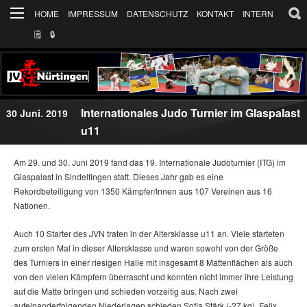
HOME
IMPRESSUM
DATENSCHUTZ
KONTAKT
INTERN
🗒
🔒︎
Internationales Judo Turnier im Glaspalast
30 Juni. 2019
u11
Am 29. und 30. Juni 2019 fand das 19. Internationale Judoturnier (ITG) im
Glaspalast in Sindelfingen statt. Dieses Jahr gab es eine
Rekordbeteiligung von 1350 Kämpfer/Innen aus 107 Vereinen aus 16
Nationen.
Auch 10 Starter des JVN traten in der Altersklasse u11 an. Viele starteten
zum ersten Mal in dieser Altersklasse und waren sowohl von der Größe
des Turniers in einer riesigen Halle mit insgesamt 8 Mattenflächen als auch
von den vielen Kämpfern überrascht und konnten nicht immer ihre Leistung
auf die Matte bringen und schieden vorzeitig aus. Nach zwei
aufeinanderfolgenden Niederlagen schieden Sofia Stärk (-27 kg), Felix