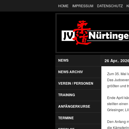
HOME
IMPRESSUM
DATENSCHUTZ
K
NEWS
26 Apr.. 202
NEWS ARCHIV
Zum 35. Mal l
Das Judoevent
VEREIN / PERSONEN
größten und tr
TRAINING
Ende April kä
stellten eine
ANFÄNGERKURSE
Griesinger, L
TERMINE
Den Anfang ma
die Kämpferin