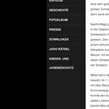
ERFOLGE
eine sehr gut
großen Turnie
GESCHICHTE
denn auch ein
FOTOALBUM
Nachmittags gi
in der Gewicht
PRESSE
Schweizerin P
DOWNLOADS
gewann. Den 2
einem schulmä
JUDO RÄTSEL
Kämpferin aus
Wazari mit an
KINDER- UND
letzen Schwei
der Schweiz!
JUGENDSCHUTZ
Milas trat in
besetzt. Im 1.
mit zwei Waza
Komi besiegen
konnte den Kam
starke Lokalma
behielt Mila 