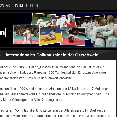
ONTAKT
INTERN
🗒
🔒︎
Internationales Gallusturnier in der Ostschweiz
6
ud der Judo Club St. Gallen_Gossau zum internationalen Gallusturnier ein.
, mit seinem Status als Ranking-1000-Turnier, hat sich längst zu einem der
aditionsreichsten Turniere in der Schweiz entwickelt.
mpften über 1.200 Athletinnen und Athleten aus 13 Nationen auf 7 Matten und
n neuen Teilnehmerrekord auf. Mit dabei: die JV Nürtingen Kämpferinnen Luna
illy-Marie Griesinger und Mila Kannengiesser.
chte, am Vormittag, die Jüngste Luna in der Altersklasse U11. Dort wurden
nen in gewichtsnahe Gruppen eingeteilt. Luna zeigte in ihren 3 Begegnungen