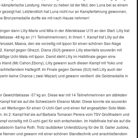
e kämpferische Leistung. Hervor zu heben ist der Mut, den Luna bei so einem
r gezeigt hat. Letztendlich hat Luna nicht nur an Kampferfahrung gewonnen,
e Bronzemedaille durfte sie mit nach Hause nehmen!
ngen dann Lilly-Marie und Mila in der Altersklasse U15 an den Start. Lilly trat
sklasse -48 kg an (11 Teilnehmerinnen). In ihrem 1. Kampf traf Lilly auf die
erusset, Maeva, den sie vorzeitig mit Ippon für einen schönen Seo-Nage
. Kampf gegen Ghezzi, Diana (SUI) gewann Lilly ebenfalls souverän mit
ßige Uchi-Mata mit Ippon. Damit steht Lilly im Halbfinale gegen eine
 Irland (Mc Cahon,Ebony), Lilly gewann auch diesen Kampf mit Yuko und
schließendem Haltegriff. Im Finale gegen Gomes (SUI) ließ Lilly auch der
zerin keine Chance ( zwei Wazari) und gewann verdient die Goldmedaille in
 der Gewichtsklasse -57 kg an. Diese war mit 14 Teilnehmerinnen am stärksten
 Kampf traf sie auf die Schweizerin Eleanor Mutel. Diese konnte sie souverän
-ari Wertungen für einen O-Uchi-Gari und einen tief angesetzten Soto-Maki-
. Im 2. Kampf traf sie auf Barbara Tomacen Perera vom TSV Großhadern und
pf vorzeitig mit O-uchi-gari für sich entscheiden. Im Halbfinale traf sie auf die
tadorin Sarina Roth. Trotz lautstarker Unterstützung für die St. Galler Judoka,
die Nerven und gewann mit einer schönen Standtechnik und anschließendem