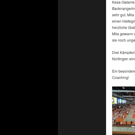
Kesa-Gatame. 
Backnangerin
sehr gut. Mil
einen Haltegr
herzliche Gra
Mila gewann d
sie noch ung
Drei Kämpferi
Nürtingen ei
Ein besondere
Coaching!