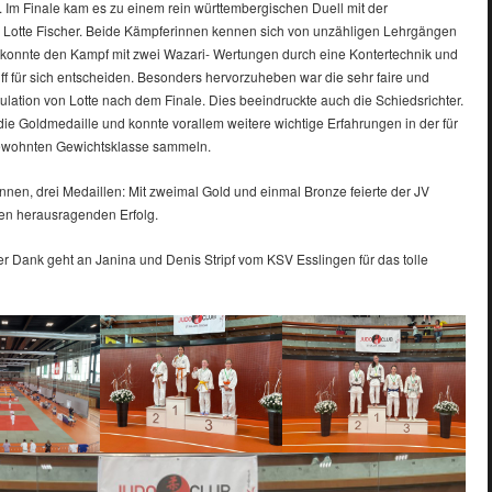
Im Finale kam es zu einem rein württembergischen Duell mit der
 Lotte Fischer. Beide Kämpferinnen kennen sich von unzähligen Lehrgängen
a konnte den Kampf mit zwei Wazari- Wertungen durch eine Kontertechnik und
iff für sich entscheiden. Besonders hervorzuheben war die sehr faire und
tulation von Lotte nach dem Finale. Dies beeindruckte auch die Schiedsrichter.
ie Goldmedaille und konnte vorallem weitere wichtige Erfahrungen in der für
ewohnten Gewichtsklasse sammeln.
nnen, drei Medaillen: Mit zweimal Gold und einmal Bronze feierte der JV
nen herausragenden Erfolg.
r Dank geht an Janina und Denis Stripf vom KSV Esslingen für das tolle