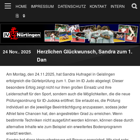
HOME
IMPRESSUM
DATENSCHUTZ
KONTAKT
INTERN
🗒
🔒︎
Herzlichen Glückwunsch, Sandra zum 1.
24 Nov.. 2025
Dan
Am Montag, den 24.11.2025, hat Sandra Hufnagel in Geislingen
erfolgreich die Gürtelprüfung zum 1. Dan im ID Judo abgelegt. Dieser
besondere Erfolg zeigt nicht nur ihren großen Einsatz und ihre
Leidenschaft für den Sport, sondern auch die Möglichkeiten, die die neue
Prüfungsordnung für ID-Judoka eröffnet. Sie erlaubt es, die Prüfung
individuell an die jeweilige Beeinträchtigung anzupassen, sodass jeder
Athlet faire Chancen hat, den angestrebten Grad zu erreichen. Wenn
bestimmte Techniken nicht ausgeführt werden können, können diese durch
alternative Inhalte wie zum Beispiel ein erweitertes Bodenprogramm
ersetzt werden.
Sandra hat diese Herausforderung mit Bravour gemeistert. Wir sind sehr