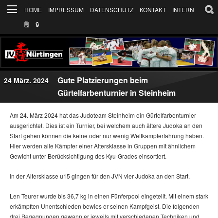
HOME
IMPRESSUM
DATENSCHUTZ
KONTAKT
INTERN
🗒
🔒︎
Gute Platzierungen beim
24 März. 2024
Gürtelfarbenturnier in Steinheim
Am 24. März 2024 hat das Judoteam Steinheim ein Gürtelfarbenturnier
ausgerichtet. Dies ist ein Turnier, bei welchem auch ältere Judoka an den
Start gehen können die keine oder nur wenig Wettkampferfahrung haben.
Hier werden alle Kämpfer einer Altersklasse in Gruppen mit ähnlichem
Gewicht unter Berücksichtigung des Kyu-Grades einsortiert.
In der Altersklasse u15 gingen für den JVN vier Judoka an den Start.
Len Teurer wurde bis 36,7 kg in einen Fünferpool eingeteilt. Mit einem stark
erkämpften Unentschieden bewies er seinen Kampfgeist. Die folgenden
drei Begegnungen gewann er jeweils mit verschiedenen Techniken und