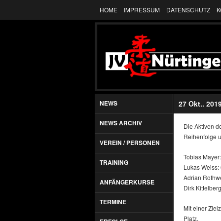
HOME
IMPRESSUM
DATENSCHUTZ
K
NEWS
27 Okt.. 201
NEWS ARCHIV
Die Aktiven de
Reihenfolge u
VEREIN / PERSONEN
Tobias Mayer:
TRAINING
Lukas Weiss: 
Adrian Rothwe
ANFÄNGERKURSE
Dirk Kittelber
TERMINE
Mit einer Zie
Platz.