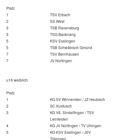
Platz
1
TSV Erbach
2
SS West
3
TSB Ravensburg
3
TSG Backnang
5
KSV Esslingen
5
TSB Schwäbisch Gmünd
7
TSV Bernhausen
7
JV Nürtingen
u16 weiblich
Platz
1
KG SV Winnenden / JZ Heubach
2
SC Kustusch
3
KG VfL Sindelfingen / TSV
Leinfelden
4
KG JV Nürtingen / TV Uhingen
5
KG KSV Esslingen / JSV
Tübingen