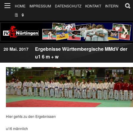
HOME
IMPRESSUM
DATENSCHUTZ
KONTAKT
INTERN
🗒
🔒︎
Ergebnisse Württembergische MMdV der
20 Mai. 2017
u1 6 m + w
Hier gehts zu den Ergebnissen
u16 männlich