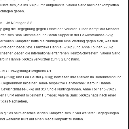
ste sich, die ins 63kg-Limit aufgerückte, Valeria Saric nach der kompletten
schlagen geben.
n – JV Nürtingen 3:2
p ging die Begegnung gegen Leinfelden verloren. Einen Kampf auf Messers
erten sich Sina Kirchmaier und Sarah Supper in der Gewichtsklasse-52kg.
er vollen Kampfzeit hatte die Nürtingerin eine Wertung gegen sich, was den
Leinfelderin bedeutete. Franziska Hähnle (-70kg) und Anne Föllner (+70kg)
chsehen gegen die international erfahrenen Heinz-Schwestern. Valeria Saric
arolin Hähnle (-63kg) verkürzten zum 3:2 Endstand.
– KG Ludwigsburg/Bietigheim 4:1
er (-52kg) und Lea Geister (-70kg) bewiesen ihre Stärken im Bodenkampf und
e Gegnerinnen mit einer Hebel- respektive Haltetechnik. Karolin Hähnle
r Gewichtsklasse-57kg auf 3:0 für die Nürtingerinnen. Anne Föllner (+70kg)
ten Punkt erneut mit einem Hüftfeger. Valeria Saric (-63kg) hatte nach einer
t das Nachsehen.
n gilt es beim abschließenden Kampftag sich in vier weiteren Begegnungen
nd weiterhin Kurs auf einen Medaillenplatz zu halten.