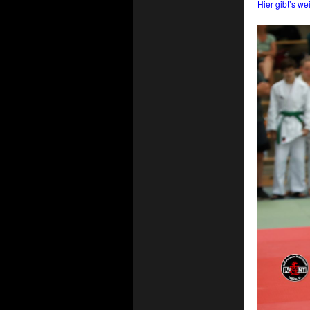
Hi
er gibt’s wei