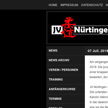
HOME
IMPRESSUM
DATENSCHUTZ
K
NEWS
07 Juli. 201
NEWS ARCHIV
Am vergangen
2019. Die jun
VEREIN / PERSONEN
einer knappen
bewerten, da 
TRAINING
JV Nürtingen 
ANFÄNGERKURSE
Die untersten
Karolin Hähnl
TERMINE
In der Gewich
ehe sie die B