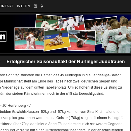
ONTAKT
INTERN
🗒
🔒︎
Erfolgreicher Saisonauftakt der Nürtinger Judofrauen
9
en Sonntag starteten die Damen des JV Nürtingen in die Landesliga-Saison
ge Mannschaft steht am Ende des Tages nach zwei deutlichen Siegen und
 Niederlage auf dem dritten Tabellenplatz. Um so höher ist diese Leistung zu
fünf der sieben Kämpferinnen noch in der u18 startberechtigt sind.
– JC Herrenberg 4:1
 beiden Gewichtsklassen -52kg und -57kg konnten von Sina Kirchmaier und
e kampflos gewonnen werden. Lea Geister (-70kg) siegte mit einem Haltegriff.
tsklasse über 70kg dominierte Anne Föllner ihre deutlich schwerere Gegnerin,
egegnung vorzeitig mit einer Hüftfegetechnik beendete. In der abschließenden