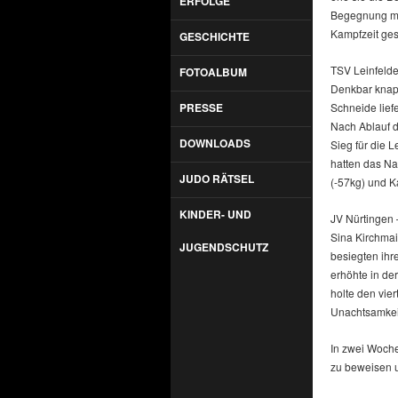
ERFOLGE
Begegnung mus
Kampfzeit ge
GESCHICHTE
TSV Leinfelde
FOTOALBUM
Denkbar knap
PRESSE
Schneide lief
Nach Ablauf d
DOWNLOADS
Sieg für die 
hatten das Na
JUDO RÄTSEL
(-57kg) und K
KINDER- UND
JV Nürtingen 
Sina Kirchmai
JUGENDSCHUTZ
besiegten ihr
erhöhte in de
holte den vier
Unachtsamkei
In zwei Woche
zu beweisen u