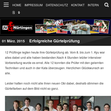
HOME
IMPRESSUM
DATENSCHUTZ
KONTAKT
INTERN
🗒
🔒︎
Erfolgreiche Gürtelprüfung
01 März. 2015
12 Prüflinge legten heute ihre Gürtelprüfung ab. Vom 8. bis zum 1. Kyu war
alles dabei und alle haben bestanden.
Nach 4 Stunden letzter intensiver
Vorbereitung wurde es ernst. Alle 12 konnten die Prüfer mit den gelernten
Techniken und auch in der Kata überzeugen. Herzlichen Glückwunsch an
alle.
Leider hatten noch nicht alle ihren neuen Obi dabei, deshalb stimmen die
Gürtelfarben auf dem Bild nicht so ganz.