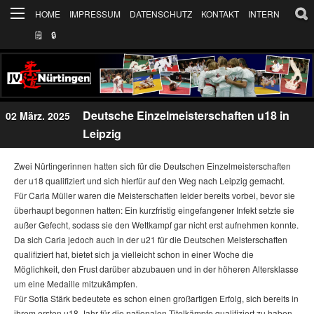
HOME
IMPRESSUM
DATENSCHUTZ
KONTAKT
INTERN
🗒
🔒︎
Deutsche Einzelmeisterschaften u18 in
02 März. 2025
Leipzig
Zwei Nürtingerinnen hatten sich für die Deutschen Einzelmeisterschaften
der u18 qualifiziert und sich hierfür auf den Weg nach Leipzig gemacht.
Für Carla Müller waren die Meisterschaften leider bereits vorbei, bevor sie
überhaupt begonnen hatten: Ein kurzfristig eingefangener Infekt setzte sie
außer Gefecht, sodass sie den Wettkampf gar nicht erst aufnehmen konnte.
Da sich Carla jedoch auch in der u21 für die Deutschen Meisterschaften
qualifiziert hat, bietet sich ja vielleicht schon in einer Woche die
Möglichkeit, den Frust darüber abzubauen und in der höheren Altersklasse
um eine Medaille mitzukämpfen.
Für Sofia Stärk bedeutete es schon einen großartigen Erfolg, sich bereits in
ihrem ersten u18-Jahr für die nationalen Titelkämpfe qualifiziert zu haben.