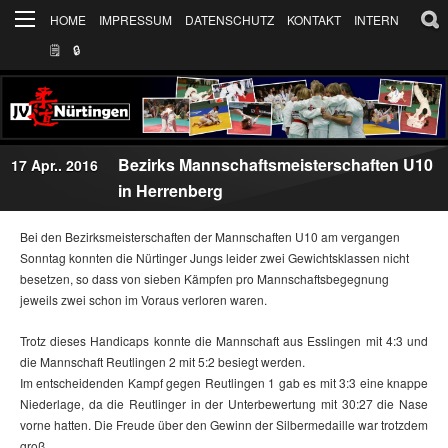
HOME
IMPRESSUM
DATENSCHUTZ
KONTAKT
INTERN
🗒
🔒︎
Bezirks Mannschaftsmeisterschaften U10
17 Apr.. 2016
in Herrenberg
Bei den Bezirksmeisterschaften der Mannschaften U10 am vergangen
Sonntag konnten die Nürtinger Jungs leider zwei Gewichtsklassen nicht
besetzen, so dass von sieben Kämpfen pro Mannschaftsbegegnung
jeweils zwei schon im Voraus verloren waren.
Trotz dieses Handicaps konnte die Mannschaft aus Esslingen mit 4:3 und
die Mannschaft Reutlingen 2 mit 5:2 besiegt werden.
Im entscheidenden Kampf gegen Reutlingen 1 gab es mit 3:3 eine knappe
Niederlage, da die Reutlinger in der Unterbewertung mit 30:27 die Nase
vorne hatten. Die Freude über den Gewinn der Silbermedaille war trotzdem
groß.