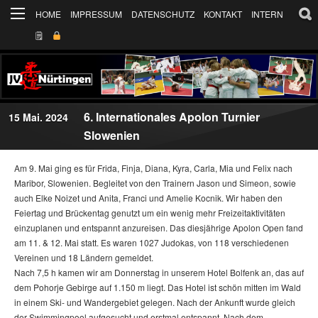
HOME
IMPRESSUM
DATENSCHUTZ
KONTAKT
INTERN
🗒
6. Internationales Apolon Turnier
15 Mai. 2024
Slowenien
Am 9. Mai ging es für Frida, Finja, Diana, Kyra, Carla, Mia und Felix nach
Maribor, Slowenien. Begleitet von den Trainern Jason und Simeon, sowie
auch Elke Noizet und Anita, Franci und Amelie Kocnik. Wir haben den
Feiertag und Brückentag genutzt um ein wenig mehr Freizeitaktivitäten
einzuplanen und entspannt anzureisen. Das diesjährige Apolon Open fand
am 11. & 12. Mai statt. Es waren 1027 Judokas, von 118 verschiedenen
Vereinen und 18 Ländern gemeldet.
Nach 7,5 h kamen wir am Donnerstag in unserem Hotel Bolfenk an, das auf
dem Pohorje Gebirge auf 1.150 m liegt. Das Hotel ist schön mitten im Wald
in einem Ski- und Wandergebiet gelegen. Nach der Ankunft wurde gleich
der Swimmingpool aufgesucht und erstmal entspannt. Nach dem