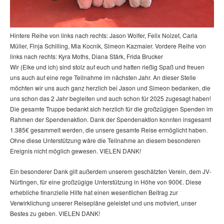
Hintere Reihe von links nach rechts: Jason Wolfer, Felix Noizet, Carla
Müller, Finja Schilling, Mia Kocnik, Simeon Kazmaier. Vordere Reihe von
links nach rechts: Kyra Moths, Diana Stärk, Frida Brucker
Wir (Elke und ich) sind stolz auf euch und hatten rießig Spaß und freuen
uns auch auf eine rege Teilnahme im nächsten Jahr. An dieser Stelle
möchten wir uns auch ganz herzlich bei Jason und Simeon bedanken, die
uns schon das 2 Jahr begleiten und auch schon für 2025 zugesagt haben!
Die gesamte Truppe bedankt sich herzlich für die großzügigen Spenden im
Rahmen der Spendenaktion. Dank der Spendenaktion konnten insgesamt
1.385€ gesammelt werden, die unsere gesamte Reise ermöglicht haben.
Ohne diese Unterstützung wäre die Teilnahme an diesem besonderen
Ereignis nicht möglich gewesen. VIELEN DANK!
Ein besonderer Dank gilt außerdem unserem geschätzten Verein, dem JV-
Nürtingen, für eine großzügige Unterstützung in Höhe von 900€. Diese
erhebliche finanzielle Hilfe hat einen wesentlichen Beitrag zur
Verwirklichung unserer Reisepläne geleistet und uns motiviert, unser
Bestes zu geben. VIELEN DANK!