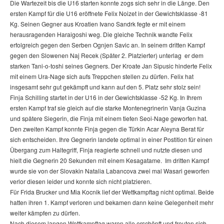
Die Wartezeit bis die U16 starten konnte zogs sich sehr in die Länge. Den
ersten Kampf für die U16 eröffnete Felix Noizet in der Gewichtsklasse -81
Kg. Seinen Gegner aus Kroatien Ivano Sandrk fegte er mit einem
herausragenden Haraigoshi weg. Die gleiche Technik wandte Felix
erfolgreich gegen den Serben Ognjen Savic an. In seinem dritten Kampf
gegen den Slowenen Naj Recek (Später 2. Platzierter) unterlag er dem
starken Tani-o-toshi seines Gegners. Der Kroate Jan Sipusic hinderte Felix
mit einem Ura-Nage sich aufs Treppchen stellen zu dürfen. Felix hat
insgesamt sehr gut gekämpft und kann auf den 5. Platz sehr stolz sein!
Finja Schilling startet in der U16 in der Gewichtsklasse -52 Kg. In Ihrem
ersten Kampf traf sie gleich auf die starke Montenegrinerin Vanja Guzina
und spätere Siegerin, die Finja mit einem tiefen Seoi-Nage geworfen hat.
Den zweiten Kampf konnte Finja gegen die Türkin Acar Aleyna Berat für
sich entscheiden. Ihre Gegnerin landete optimal in einer Postition für einen
Übergang zum Haltegriff, Finja reagierte schnell und nutzte diesen und
hielt die Gegnerin 20 Sekunden mit einem Kesagatame. Im dritten Kampf
wurde sie von der Slovakin Natalia Labancova zwei mal Wasari geworfen
verlor diesen leider und konnte sich nicht platzieren.
Für Frida Brucker und Mia Kocnik lief der Wettkampftag nicht optimal. Beide
hatten ihren 1. Kampf verloren und bekamen dann keine Gelegenheit mehr
weiter kämpfen zu dürfen.
Nach diesem langen Wettkampftag waren alle erschöpft und freuten sich