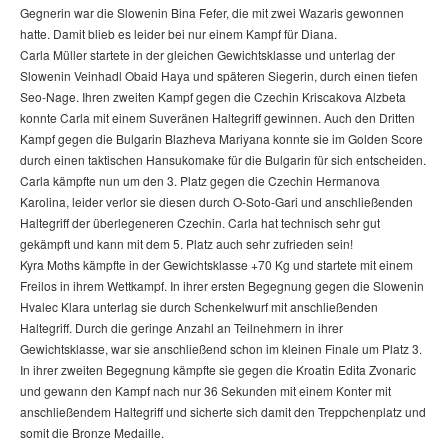
Gegnerin war die Slowenin Bina Fefer, die mit zwei Wazaris gewonnen
hatte. Damit blieb es leider bei nur einem Kampf für Diana.
Carla Müller startete in der gleichen Gewichtsklasse und unterlag der
Slowenin Veinhadl Obaid Haya und späteren Siegerin, durch einen tiefen
Seo-Nage. Ihren zweiten Kampf gegen die Czechin Kriscakova Alzbeta
konnte Carla mit einem Suveränen Haltegriff gewinnen. Auch den Dritten
Kampf gegen die Bulgarin Blazheva Mariyana konnte sie im Golden Score
durch einen taktischen Hansukomake für die Bulgarin für sich entscheiden.
Carla kämpfte nun um den 3. Platz gegen die Czechin Hermanova
Karolina, leider verlor sie diesen durch O-Soto-Gari und anschließenden
Haltegriff der überlegeneren Czechin. Carla hat technisch sehr gut
gekämpft und kann mit dem 5. Platz auch sehr zufrieden sein!
Kyra Moths kämpfte in der Gewichtsklasse +70 Kg und startete mit einem
Freilos in ihrem Wettkampf. In ihrer ersten Begegnung gegen die Slowenin
Hvalec Klara unterlag sie durch Schenkelwurf mit anschließenden
Haltegriff. Durch die geringe Anzahl an Teilnehmern in ihrer
Gewichtsklasse, war sie anschließend schon im kleinen Finale um Platz 3.
In ihrer zweiten Begegnung kämpfte sie gegen die Kroatin Edita Zvonaric
und gewann den Kampf nach nur 36 Sekunden mit einem Konter mit
anschließendem Haltegriff und sicherte sich damit den Treppchenplatz und
somit die Bronze Medaille.