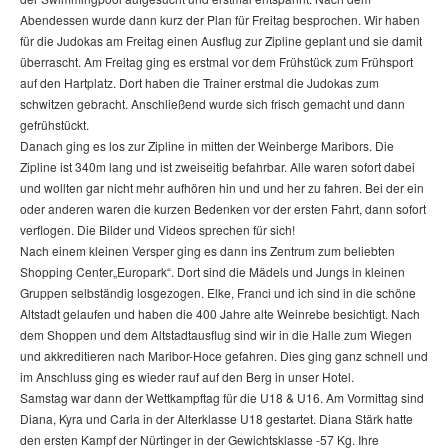
Abendessen wurde dann kurz der Plan für Freitag besprochen. Wir haben
für die Judokas am Freitag einen Ausflug zur Zipline geplant und sie damit
überrascht. Am Freitag ging es erstmal vor dem Frühstück zum Frühsport
auf den Hartplatz. Dort haben die Trainer erstmal die Judokas zum
schwitzen gebracht. Anschließend wurde sich frisch gemacht und dann
gefrühstückt.
Danach ging es los zur Zipline in mitten der Weinberge Maribors. Die
Zipline ist 340m lang und ist zweiseitig befahrbar. Alle waren sofort dabei
und wollten gar nicht mehr aufhören hin und und her zu fahren. Bei der ein
oder anderen waren die kurzen Bedenken vor der ersten Fahrt, dann sofort
verflogen. Die Bilder und Videos sprechen für sich!
Nach einem kleinen Versper ging es dann ins Zentrum zum beliebten
Shopping Center„Europark“. Dort sind die Mädels und Jungs in kleinen
Gruppen selbständig losgezogen. Elke, Franci und ich sind in die schöne
Altstadt gelaufen und haben die 400 Jahre alte Weinrebe besichtigt. Nach
dem Shoppen und dem Altstadtausflug sind wir in die Halle zum Wiegen
und akkreditieren nach Maribor-Hoce gefahren. Dies ging ganz schnell und
im Anschluss ging es wieder rauf auf den Berg in unser Hotel.
Samstag war dann der Wettkampftag für die U18 & U16. Am Vormittag sind
Diana, Kyra und Carla in der Alterklasse U18 gestartet. Diana Stärk hatte
den ersten Kampf der Nürtinger in der Gewichtsklasse -57 Kg. Ihre