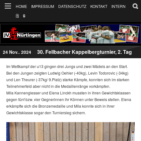
HOME
IMPRESSUM
DATENSCHUTZ
KONTAKT
INTERN
🗒
🔒︎
30. Fellbacher Kappelbergturnier, 2. Tag
24 Nov.. 2024
Im Wettkampf der u13 gingen drei Jungs und zwei Mädels an den Start.
Bei den Jungen zeigten Ludwig Oehler (-40kg), Levin Todorovic (-34kg)
und Len Theurer (-37kg/ 9.Platz) starke Kämpfe, konnten sich im starken
Teilnehmerfeld aber nicht in die Medaillenränge vorkämpfen.
Mila Kannengiesser und Elena Linckh mussten in ihren Gewichtsklassen
gegen fünf bzw. vier Gegnerinnen ihr Können unter Beweis stellen. Elena
erkämpfte sich die Bronzemedaille und Mila konnte sich in ihrer
Gewichtsklasse sogar den Turniersieg sichern.