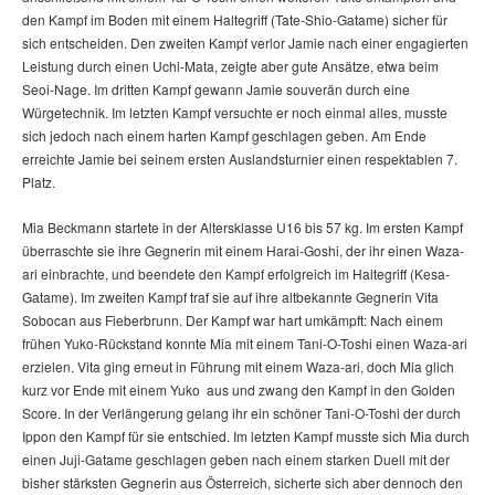
den Kampf im Boden mit einem Haltegriff (Tate-Shio-Gatame) sicher für
sich entscheiden. Den zweiten Kampf verlor Jamie nach einer engagierten
Leistung durch einen Uchi-Mata, zeigte aber gute Ansätze, etwa beim
Seoi-Nage. Im dritten Kampf gewann Jamie souverän durch eine
Würgetechnik. Im letzten Kampf versuchte er noch einmal alles, musste
sich jedoch nach einem harten Kampf geschlagen geben. Am Ende
erreichte Jamie bei seinem ersten Auslandsturnier einen respektablen 7.
Platz.
Mia Beckmann startete in der Altersklasse U16 bis 57 kg. Im ersten Kampf
überraschte sie ihre Gegnerin mit einem Harai-Goshi, der ihr einen Waza-
ari einbrachte, und beendete den Kampf erfolgreich im Haltegriff (Kesa-
Gatame). Im zweiten Kampf traf sie auf ihre altbekannte Gegnerin Vita
Sobocan aus Fieberbrunn. Der Kampf war hart umkämpft: Nach einem
frühen Yuko-Rückstand konnte Mia mit einem Tani-O-Toshi einen Waza-ari
erzielen. Vita ging erneut in Führung mit einem Waza-ari, doch Mia glich
kurz vor Ende mit einem Yuko aus und zwang den Kampf in den Golden
Score. In der Verlängerung gelang ihr ein schöner Tani-O-Toshi der durch
Ippon den Kampf für sie entschied. Im letzten Kampf musste sich Mia durch
einen Juji-Gatame geschlagen geben nach einem starken Duell mit der
bisher stärksten Gegnerin aus Österreich, sicherte sich aber dennoch den