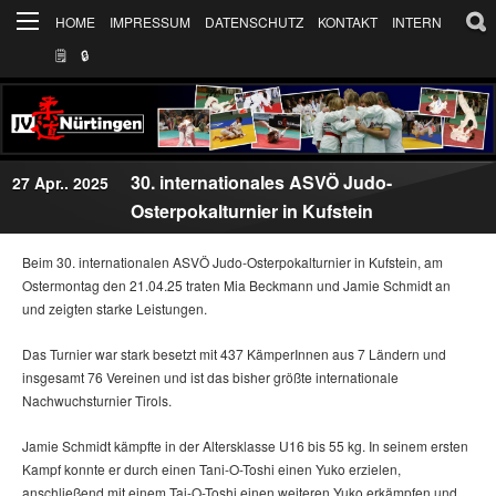
HOME
IMPRESSUM
DATENSCHUTZ
KONTAKT
INTERN
🗒
🔒︎
30. internationales ASVÖ Judo-
27 Apr.. 2025
Osterpokalturnier in Kufstein
Beim 30. internationalen ASVÖ Judo-Osterpokalturnier in Kufstein, am
Ostermontag den 21.04.25 traten Mia Beckmann und Jamie Schmidt an
und zeigten starke Leistungen.
Das Turnier war stark besetzt mit 437 KämperInnen aus 7 Ländern und
insgesamt 76 Vereinen und ist das bisher größte internationale
Nachwuchsturnier Tirols.
Jamie Schmidt kämpfte in der Altersklasse U16 bis 55 kg. In seinem ersten
Kampf konnte er durch einen Tani-O-Toshi einen Yuko erzielen,
anschließend mit einem Tai-O-Toshi einen weiteren Yuko erkämpfen und