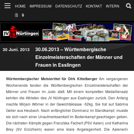
HOME
IMPRESSUM
DATENSCHUTZ
KONTAKT
INTERN
🗒
🔒︎
30.06.2013 – Württembergische
30 Juni. 2013
Einzelmeisterschaften der Männer und
Frauen in Esslingen
Württembergischer Meistertitel für Dirk Kittelberger
Am vergangenen
Wochenende fanden die Württembergischen Einzelmeisterschaften der
Männer und Frauen im Judo statt. Mit einem kompletten Medaillensatz
kehrten die Athleten des JV Nürtingen aus Esslingen zurück.
Den Anfang
machte Mirjam Wörner in der Gewichtsklasse -52kg. Sie traf auf Sabrina
Geller aus Heubach. Nach anfänglicher Dominanz im Standkampf, musste
sie sich nach einer Unaufmerksamkeit im Bodenkampf geschlagen geben.
Die nächsten Kämpfe gegen Franziska Fachert (PSV Aalen) und Katharina
Brey (SV Erolzheim) waren eine klare Angelegenheit. Die Aalenerin