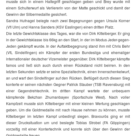
musste sich in einem Haltegriff geschlagen geben und Brey wurde mit
einem Schulterwurf als Verliererin von der Matte geschickt und damit der
Gewinn der Silbermedaille gesichert.
Sandra Hufnagel belegte nach zwei Begegnungen gegen Ursula Korner
(Vfl Ulm) und Hanna Sanders (KSV Esslingen) einen dritten Platz.
Die letzte Gewichtsklasse des Tages, war die von Dirk Kittelberger. Er ging
in der Gewichtsklasse bis 66kg an den Start, in der im Modus Jeder-gegen-
Jeden gekämpft wurde. In der Auftaktbegegnung stand ihm mit Chris Behr
(VfL Sindelfingen) ein Kämpfer der ersten Bundesliga und ehemaliger
internationaler deutscher Vizemeister gegenüber. Dirk Kittelberger kämpfte
famos und ließ sich auch durch einen Rückstand nicht beirren. In den
letzten Sekunden setzte er seine Spezialtechnik, einen Innenschenkelwurf,
an und warf den Sindelfinger auf den Rücken. Beflügelt durch diesen Sieg
konterte er seinen nächsten Gegner Patrick Stauber (TSB Ravensburg) mit
einer Gegendrehtechnik. Im dritten Kampf wartete der unbequem
kämpfende Bekzhan Zhumanbayev (Sportschule West). Nach voller
Kampfzeit musste sich Kittelberger mit einer kleinen Wertung geschlagen
geben. Um die Goldmedaille mit nach Hause nehmen zu können, musste
Kittelberger im letzten Kampf unbedingt siegen. Bravourös ging er mit
dieser Drucksituation um und besiegte Tobias Strobel (FA Göppingen)
vorzeitig mit einer Kontertechnik und konnte sich über den Gewinn der
Goldmedaille freuen.