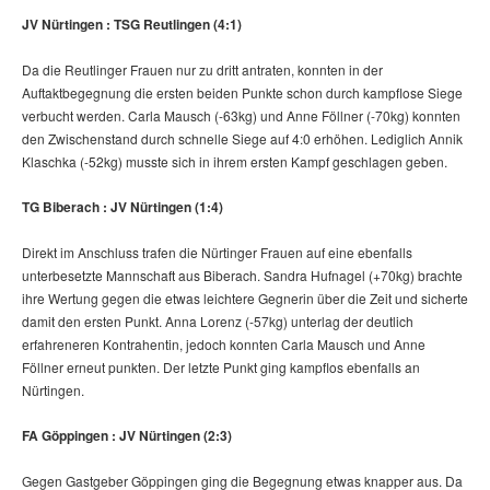
JV Nürtingen : TSG Reutlingen (4:1)
Da die Reutlinger Frauen nur zu dritt antraten, konnten in der
Auftaktbegegnung die ersten beiden Punkte schon durch kampflose Siege
verbucht werden. Carla Mausch (-63kg) und Anne Föllner (-70kg) konnten
den Zwischenstand durch schnelle Siege auf 4:0 erhöhen. Lediglich Annik
Klaschka (-52kg) musste sich in ihrem ersten Kampf geschlagen geben.
TG Biberach : JV Nürtingen (1:4)
Direkt im Anschluss trafen die Nürtinger Frauen auf eine ebenfalls
unterbesetzte Mannschaft aus Biberach. Sandra Hufnagel (+70kg) brachte
ihre Wertung gegen die etwas leichtere Gegnerin über die Zeit und sicherte
damit den ersten Punkt. Anna Lorenz (-57kg) unterlag der deutlich
erfahreneren Kontrahentin, jedoch konnten Carla Mausch und Anne
Föllner erneut punkten. Der letzte Punkt ging kampflos ebenfalls an
Nürtingen.
FA Göppingen : JV Nürtingen (2:3)
Gegen Gastgeber Göppingen ging die Begegnung etwas knapper aus. Da