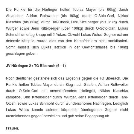
Die Punkte für die Nürtinger holten Tobias Mayer (bis 66kg) durch
Abtaucher, Adrian Rothweiler (bis 90kg) durch O-Soto-Gari, Niklas
Klaschka (bis 60kg) durch Tai-Otoshi, Dirk Kittelberger (bis 81kg) durch
Würger sowie Jens Kittelberger (über 100kg) durch O-Soto-Gari. Lukas
Schmohl unterlag knapp mit 2 Yukos. Obwohl Lukas Weiss’ Gegner extrem
defensiv kämpfte, wurde dies von den Kampfrichtern nicht sanktioniert.
Somit musste sich Lukas letztlich in der Gewichtsklasse bis 100kg
geschlagen geben.
JV Nürtingen 2 : TG Biberach (6 : 1)
Noch deutlicher gestaltete sich das Ergebnis gegen die TG Biberach. Die
Punkte holten Tobias Mayer durch Sieg nach Strafen, Adrian Rothweiler
durch O-Soto-Gari mit anschließendem Haltegriff, Niklas Klaschka
kampflos, Dirk Kittelberger durch Würger, Jens Kittelberger durch Tani-
Otoshi sowie Lukas Schmohl durch wunderschönes Nachfegen. Lediglich
Lukas Weiss konnte seinem körperlich überlegenen Gegner nicht
ausreichendes gegenüberstellen und gab seine Begegnung ab.
Frauen: